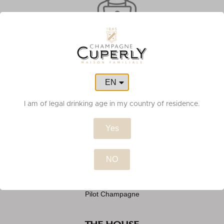
CUSTOMER SERVICE
EN
FR
CHAMPAGNE
I am of legal drinking age in my country of residence.
Prestige Cuvée
Yes
Grande Réserve Cuvée
Réserve Cuvée
Special Collection
Pilot Champagne