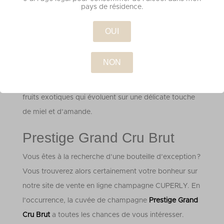
pays de résidence.
Composé de chardonnay, pinot noir et pinot meunier,
il vous séduira tout d’abord par sa robe jaune or
OUI
lumineux et par ses fines bulles vives. De surcroît,
vous serez envouté par ses arômes floraux, évoluant
sur plus de notes d’amande. Enfin, son palais léger et
subtil laisse apparaître des notes d’agrumes et de
fruits exotiques qui évoluent sur une délicate touche
de miel et d’amande.
Prestige Grand Cru Brut
Vous êtes à la recherche d’une bouteille d’exception ?
Vous trouverez alors certainement votre bonheur sur
notre site de vente en ligne champagne CUPERLY. En
l’occurrence, la cuvée de champagne
Prestige Grand
Cru Brut
a toutes les chances de vous intéresser.