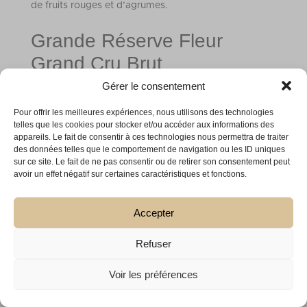
de fruits rouges et d’agrumes.
Grande Réserve Fleur
Grand Cru Brut
Gérer le consentement
Autre cuvée de notre site de vente en ligne
champagne CUPERLY : Grande Réserve Fleur Grand
Pour offrir les meilleures expériences, nous utilisons des technologies
telles que les cookies pour stocker et/ou accéder aux informations des
Cru Brut. Issu de pinot noir et de chardonnay, ce
appareils. Le fait de consentir à ces technologies nous permettra de traiter
des données telles que le comportement de navigation ou les ID uniques
champagne a obtenu La médaille d’Or avec la note
sur ce site. Le fait de ne pas consentir ou de retirer son consentement peut
de 95/100 le plaçant à la 3ᵉ place des meilleurs
avoir un effet négatif sur certaines caractéristiques et fonctions.
champagnes au monde par le concours IWSC 2020.
De surcroît, elle remporte la Médaille d’Argent avec
Accepter
une note de 90/100 au concours Decanter World
Refuser
Wine Awards 2020. En 2019, elle obtient l’excellente
note de 90/100 par Andreas LARSSON. De même,
Voir les préférences
notre cuvée a remporté la médaille d’or au guide