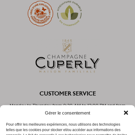
CUSTOMER SERVICE
Monday to Thursday from 9:30 AM to 12:00 PM and from
Gérer le consentement
2:30 PM to 5:30 PM
Friday from 9:30 AM to 12:00 PM
Pour offrir les meilleures expériences, nous utilisons des technologies
telles que les cookies pour stocker et/ou accéder aux informations des
Phone:
03 26 05 44 60