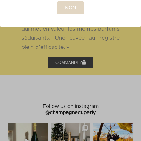
blancs mûrs avec en arrière-plan une
touche de biscuit. En bouche une
attaque charnue, soyeuse et ample
qui met en valeur les mêmes parfums
séduisants. Une cuvée au registre
plein d’efficacité. »
COMMANDEZ
Follow us on instagram
@champagnecuperly