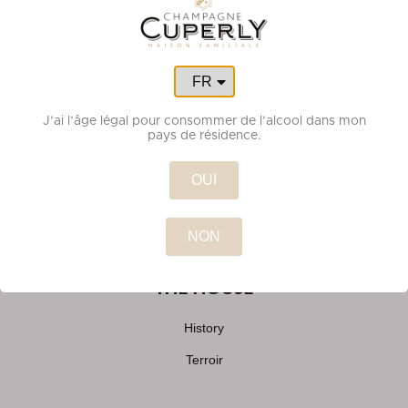
CHAMPAGNE
FR
EN
Prestige Cuvée
J’ai l’âge légal pour consommer de l’alcool dans mon
pays de résidence.
Grande Réserve Cuvée
Réserve Cuvée
OUI
Special Collection
Pilot Champagne
THE HOUSE
History
Terroir